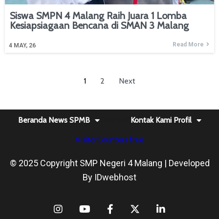
Siswa SMPN 4 Malang Raih Juara 1 Lomba
Kesiapsiagaan Bencana di SMAN 3 Malang
Read More
4
MAY, 26
1
2
Next
Beranda
News
SPMB
Prestasi
Kontak Kami
Profil
VisitorCounters free
© 2025 Copyright SMP Negeri 4 Malang | Developed
By
IDwebhost